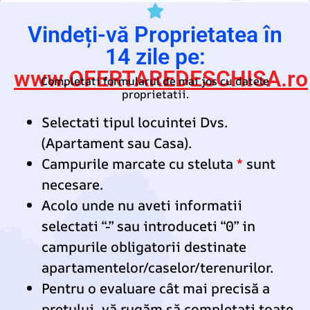
Vindeți-vă Proprietatea în
14 zile pe:
www.OFERTAREDESCHISA.ro
Completati formularul de mai jos cu datele
proprietatii.
Selectati tipul locuintei Dvs.
(Apartament sau Casa).
Campurile marcate cu steluta
*
sunt
necesare.
Acolo unde nu aveti informatii
selectati “-” sau introduceti “0” in
campurile obligatorii destinate
apartamentelor/caselor/terenurilor.
Pentru o evaluare cât mai precisă a
prețului, vă rugăm să completați toate