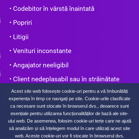
• Codebitor în vârstă înaintată
• Popriri
• Litigii
• Venituri inconstante
• Angajator neeligibil
• Client nedeplasabil sau în străinătate
0748 325 273 ~
Acest site web folosește cookie-uri pentru a vă îmbunătăți
contact@imocost.ro
experiența în timp ce navigați pe site. Cookie-urile clasificate
ca necesare sunt stocate în browserul dvs., deoarece sunt
Vindeți-vă Proprietatea în 7 zile
esențiale pentru utilizarea funcționalităților de bază ale site-
pe OFERTAREDESCHISA.RO
ului web. De asemenea, folosim cookie-uri terțe care ne ajută
să analizăm și să înțelegem modul în care utilizați acest site
web. Aceste cookie-uri vor fi stocate în browserul dvs.