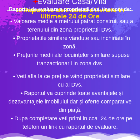
Evaluare Casa/Vila
12 Rapoarte de Evaluare Livrate in
Raportul de evaluare a proprietatii dvs. tine cont de:
Ultimele 24 de Ore
•
Valoarea medie a metrului patrat construit sau a
terenului din zona proprietatii Dvs.
•
Proprietatile similare vândute sau inchiriate în
zonă.
•
Prețurile medii ale locuințelor similare supuse
tranzactionarii in zona dvs.
•
Veti afla la ce preț se vând proprietati similare
cu al Dvs.
•
Raportul va cuprinde toate avantajele și
dezavantajele imobilului dar și oferte comparative
din piață.
•
Dupa completare veti primi in cca. 24 de ore pe
telefon un link cu raportul de evaluare.