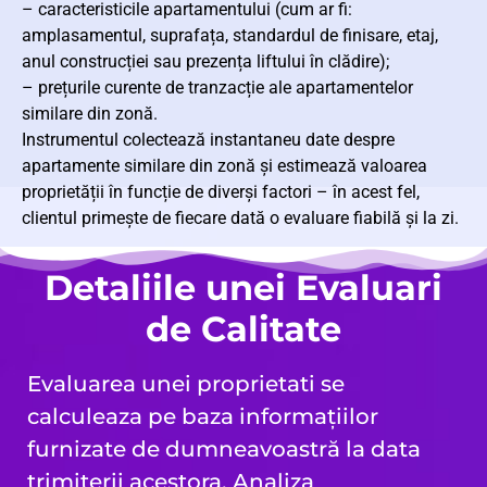
– caracteristicile apartamentului (cum ar fi:
amplasamentul, suprafața, standardul de finisare, etaj,
anul construcției sau prezența liftului în clădire);
– prețurile curente de tranzacție ale apartamentelor
similare din zonă.
Instrumentul colectează instantaneu date despre
apartamente similare din zonă și estimează valoarea
proprietății în funcție de diverși factori – în acest fel,
clientul primește de fiecare dată o evaluare fiabilă și la zi.
Detaliile unei Evaluari
de Calitate
Evaluarea unei proprietati se
calculeaza pe baza informațiilor
furnizate de dumneavoastră la data
trimiterii acestora. Analiza