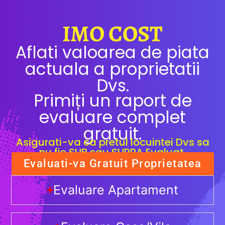
IMO COST
Aflati valoarea de piata
actuala a proprietatii
Dvs.
Primiți un raport de
evaluare complet
gratuit.
Asigurati-va ca pretul locuintei Dvs sa
nu fie SUB sau SUPRA Evaluat.
Evaluati-va Gratuit Proprietatea
Evaluare Apartament