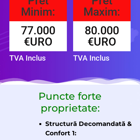
Pret
Pret
Minim:
Maxim:
77.000
80.000
€URO
€URO
TVA Inclus
TVA Inclus
Puncte forte
proprietate:
Structură Decomandată &
Confort 1: